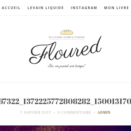
ACCUEIL
LEVAIN LIQUIDE
INSTAGRAM
MON LIVRE
67322_1372225772808282_15001317
7 JANVIER 2017
0 COMMENTAIRE
ADMIN