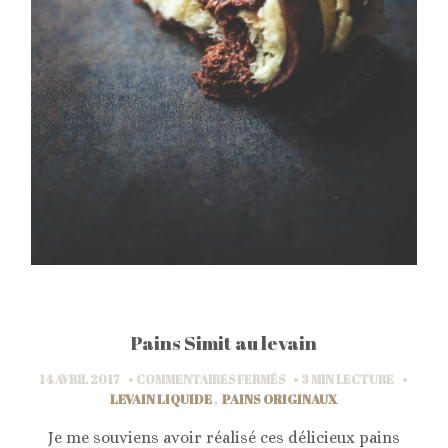
Pains Simit au levain
SUR
14 AVRIL 2017
COMMENTAIRES FERMÉS
3 MIN
LECTURE
PAINS
LEVAIN LIQUIDE
,
PAINS ORIGINAUX
SIMIT
AU
Je me souviens avoir réalisé ces délicieux pains