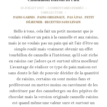
SUR
19 JUILLET 2017
COMMENTAIRES FERMÉS
PAIN
3 MIN
LECTURE
ROULÉ
PAINS GARNIS
,
PAINS ORIGINAUX
,
PAS À PAS
,
PETIT
À
DÉJEUNER
,
RECETTES SANS LEVAIN
LA
CANNELLE
Hello à tous, cela fait un petit moment que je
ET
voulais réaliser un pain à la cannelle et aux raisins,
RAISINS
mais je ne voulais pas un pain qui ait l’air d’être un
//
CINNAMON
simple roulé mais vraiment obtenir un effet
RAISIN
tourbillon de cannelle à l’intérieur, qu’il soit riche
BREAD
en raisins car j’adore ça et surtout ultra moelleux!
L’avantage de réaliser ce type de pain maison est
sans doute le fait de pouvoir décider de la quantité
de raisins, certains en sont moins fans et
préféreront en mettre moins ou carrément de les
substituer par des canneberges ou des pépites de
chocolat mais la version originale cannelle-raisins
est quand même une valeur sure et surtout un