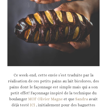
Ce week-end, cette envie s’est traduite par la
réalisation de ces petits pains au lait bicolores, des
pains dont le façonnage est simple mais qui a son
petit effet! Façonnage inspiré de la technique du
boulanger
MOF Olivier Magne
et que
Sandra
avait
déjà testé
ICI
, initialement pour des baguettes