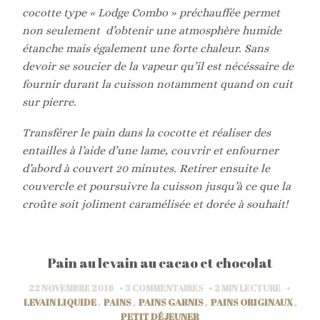
cocotte type « Lodge Combo » préchauffée permet
non seulement d’obtenir une atmosphère humide
étanche mais également une forte chaleur.
Sans
devoir se soucier de la vapeur qu’il est nécéssaire de
fournir durant la cuisson notamment quand on cuit
sur pierre.
Transférer le pain dans la cocotte et réaliser des
entailles à l’aide d’une lame, couvrir et enfourner
d’abord à couvert 20 minutes. Retirer ensuite le
couvercle et poursuivre la cuisson
jusqu’à ce que la
croûte soit joliment caramélisée et dorée à souhait!
Pain au levain au cacao et chocolat
22 NOVEMBRE 2016
3 COMMENTAIRES
2 MIN
LECTURE
LEVAIN LIQUIDE
,
PAINS
,
PAINS GARNIS
,
PAINS ORIGINAUX
,
PETIT DÉJEUNER