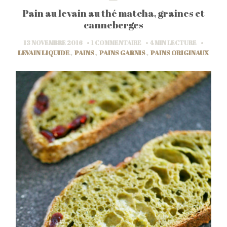
Pain au levain au thé matcha, graines et
canneberges
13 NOVEMBRE 2016
1 COMMENTAIRE
4 MIN
LECTURE
LEVAIN LIQUIDE
,
PAINS
,
PAINS GARNIS
,
PAINS ORIGINAUX