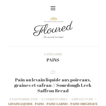
CATÉGORIE
PAINS
Pain au levain liquide aux poireaux,
graines et safran // Sourdough Leek
Saffron Bread
24 NOVEMBRE 2016
2 COMMENTAIRES
4 MIN
LECTURE
LEVAIN LIQUIDE
,
PAINS
,
PAINS GARNIS
,
PAINS ORIGINAUX